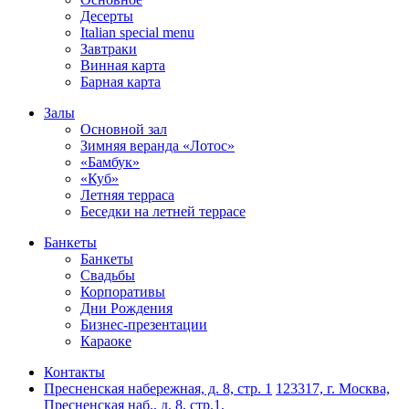
Десерты
Italian special menu
Завтраки
Винная карта
Барная карта
Залы
Основной зал
Зимняя веранда «Лотос»
«Бамбук»
«Куб»
Летняя терраса
Беседки на летней террасе
Банкеты
Банкеты
Свадьбы
Корпоративы
Дни Рождения
Бизнес-презентации
Караоке
Контакты
Пресненская набережная, д. 8, стр. 1
123317, г. Москва,
Пресненская наб., д. 8, стр.1,