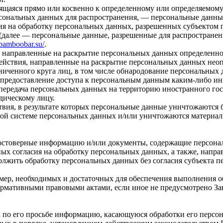
щаяся прямо или косвенно к определенному или определяемому
ональных данных для распространения, — персональные данные
ия на обработку персональных данных, разрешенных субъектом 
далее — персональные данные, разрешенные для распространен
/bamboobar.su/
.
 направленные на раскрытие персональных данных определенно
йствия, направленные на раскрытие персональных данных неоп
иченного круга лиц, в том числе обнародование персональных 
предоставление доступа к персональным данным каким-либо ин
ередача персональных данных на территорию иностранного госу
дическому лицу.
ия, в результате которых персональные данные уничтожаются б
й системе персональных данных и/или уничтожаются материал
достоверные информацию и/или документы, содержащие персона
ных согласия на обработку персональных данных, а также, напр
лжить обработку персональных данных без согласия субъекта 
ь мер, необходимых и достаточных для обеспечения выполнения 
ормативными правовыми актами, если иное не предусмотрено З
х по его просьбе информацию, касающуюся обработки его персо