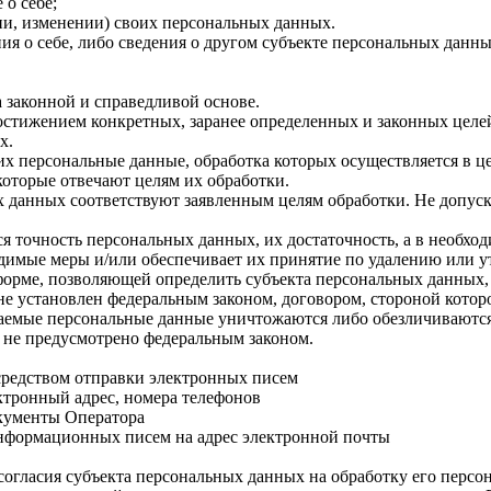
о себе;
ии, изменении) своих персональных данных.
я о себе, либо сведения о другом субъекте персональных данных
 законной и справедливой основе.
стижением конкретных, заранее определенных и законных целей
х.
их персональные данные, обработка которых осуществляется в ц
которые отвечают целям их обработки.
 данных соответствуют заявленным целям обработки. Не допус
 точность персональных данных, их достаточность, а в необхо
димые меры и/или обеспечивает их принятие по удалению или 
орме, позволяющей определить субъекта персональных данных, 
не установлен федеральным законом, договором, стороной котор
аемые персональные данные уничтожаются либо обезличиваются
е не предусмотрено федеральным законом.
средством отправки электронных писем
ктронный адрес, номера телефонов
окументы Оператора
нформационных писем на адрес электронной почты
согласия субъекта персональных данных на обработку его персо