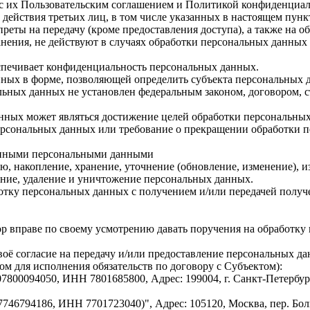
 с их Пользовательским соглашением и Политикой конфиденциал
 действия третьих лиц, в том числе указанных в настоящем пунк
еты на передачу (кроме предоставления доступа), а также на о
нения, не действуют в случаях обработки персональных данны
спечивает конфиденциальность персональных данных.
ных в форме, позволяющей определить субъекта персональных да
льных данных не установлен федеральным законом, договором, 
ных может являться достижение целей обработки персональных 
ерсональных данных или требование о прекращении обработки 
енными персональными данными
ю, накопление, хранение, уточнение (обновление, изменение), и
ание, удаление и уничтожение персональных данных.
отку персональных данных с получением и/или передачей пол
ор вправе по своему усмотрению давать поручения на обработ
воё согласие на передачу и/или предоставление персональных 
м для исполнения обязательств по договору с Субъектом):
94050, ИНН 7801685800, Адрес: 199004, г. Санкт-Петербург, л
4186, ИНН 7701723040)", Адрес: 105120, Москва, пер. Большой