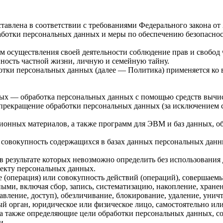
авлена в соответствии с требованиями Федерального закона от
бработки персональных данных и меры по обеспечению безопас
м осуществления своей деятельности соблюдение прав и свобод 
нность частной жизни, личную и семейную тайну.
отки персональных данных (далее — Политика) применяется ко 
ых — обработка персональных данных с помощью средств вычи
екращение обработки персональных данных (за исключением сл
онных материалов, а также программ для ЭВМ и баз данных, об
совокупность содержащихся в базах данных персональных дан
в результате которых невозможно определить без использован
екту персональных данных.
(операция) или совокупность действий (операций), совершаемы
ыми, включая сбор, запись, систематизацию, накопление, хранен
тавление, доступ), обезличивание, блокирование, удаление, уни
 орган, юридическое или физическое лицо, самостоятельно ил
а также определяющие цели обработки персональных данных, со
и.