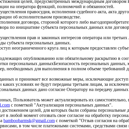
остижения целей, предусмотренных международным договором Р
ции на оператора функций, полномочий и обязанностей.
уществления правосудия, исполнения судебного акта, акта дру
ерации об исполнительном производстве.
полнения договора, стороной которого либо выгодоприобретате
вора по инициативе субъекта персональных данных или договора
уществления прав и законных интересов оператора или третьих
оды субъекта персональных данных.
оступ неограниченного круга лиц к которым предоставлен субъе
подлежащих опубликованию или обязательному раскрытию в соот
аботки персональных данныхБезопасность персональных данных, 
ер, необходимых для выполнения в полном объеме требований д
 данных и принимает все возможные меры, исключающие досту
и каких условиях не будут переданы третьим лицам, за исключе
ерсональных данных дано согласие Оператору на передачу данных
нных, Пользователь может актуализировать их самостоятельно,
l.com
с пометкой "Актуализация персональных данных".
 достижением целей, для которых были собраны персональные д
ет в любой момент отозвать свое согласие на обработку персо
ра
bamboobarmsk@gmail.com
с пометкой "Отзыв согласия на обра
рвисами, в том числе платежными системами, средствами связи 