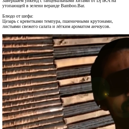
Завершаем уикенд с танцевальными хитами от Dj IKA на
утопающей в зелени веранде Bamboo.Bar.
Блюдо от шефа:
Цезарь с креветками темпура, пшеничными крутонами,
листьями свежего салата и лёгким ароматом анчоусов.