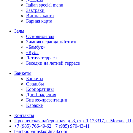
Italian special menu
Завтраки
Винная карта
Барная карта
Залы
Основной зал
Зимняя веранда «Лотос»
«Бамбук»
«Куб»
Летняя терраса
Беседки на летней террасе
Банкеты
Банкеты
Свадьбы
Корпоративы
Дни Рождения
Бизнес-презентации
Караоке
Контакты
Пресненская набережная, д. 8, стр. 1
123317, г. Москва, Пр
+7 (985) 766-49-62
+7 (985) 970-43-41
bamboobarmsk@gmail.com