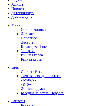
Медиа
Афиша
Новости
Детский клуб
Добрые дела
Меню
Сезон окрошки
Детское
Основное
Десерты
Italian special menu
Завтраки
Винная карта
Барная карта
Залы
Основной зал
Зимняя веранда «Лотос»
«Бамбук»
«Куб»
Летняя терраса
Беседки на летней террасе
Банкеты
Банкеты