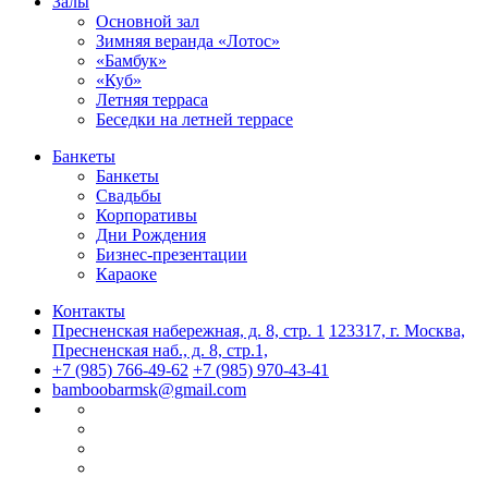
Залы
Основной зал
Зимняя веранда «Лотос»
«Бамбук»
«Куб»
Летняя терраса
Беседки на летней террасе
Банкеты
Банкеты
Свадьбы
Корпоративы
Дни Рождения
Бизнес-презентации
Караоке
Контакты
Пресненская набережная, д. 8, стр. 1
123317, г. Москва,
Пресненская наб., д. 8, стр.1,
+7 (985) 766-49-62
+7 (985) 970-43-41
bamboobarmsk@gmail.com