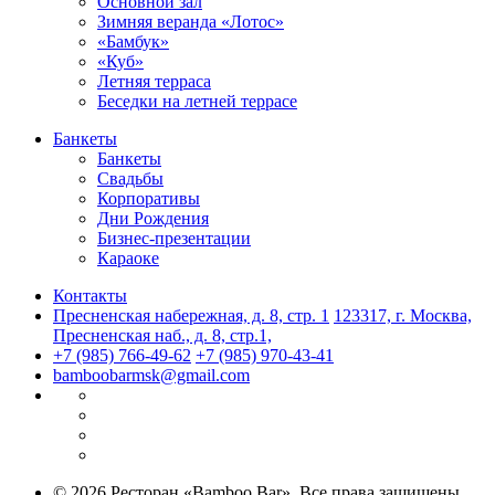
Основной зал
Зимняя веранда «Лотос»
«Бамбук»
«Куб»
Летняя терраса
Беседки на летней террасе
Банкеты
Банкеты
Свадьбы
Корпоративы
Дни Рождения
Бизнес-презентации
Караоке
Контакты
Пресненская набережная, д. 8, стр. 1
123317, г. Москва,
Пресненская наб., д. 8, стр.1,
+7 (985) 766-49-62
+7 (985) 970-43-41
bamboobarmsk@gmail.com
© 2026 Ресторан «Bamboo.Bar». Все права защищены.