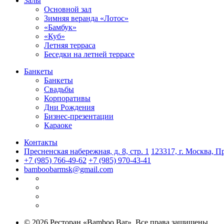
Залы
Основной зал
Зимняя веранда «Лотос»
«Бамбук»
«Куб»
Летняя терраса
Беседки на летней террасе
Банкеты
Банкеты
Свадьбы
Корпоративы
Дни Рождения
Бизнес-презентации
Караоке
Контакты
Пресненская набережная, д. 8, стр. 1
123317, г. Москва, Пр
+7 (985) 766-49-62
+7 (985) 970-43-41
bamboobarmsk@gmail.com
© 2026 Ресторан «Bamboo.Bar». Все права защищены.