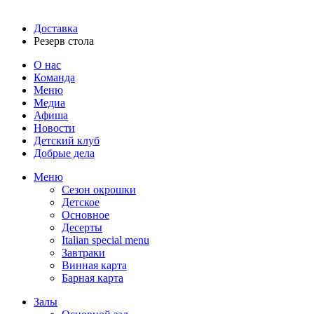
Доставка
Резерв стола
О нас
Команда
Меню
Медиа
Афиша
Новости
Детский клуб
Добрые дела
Меню
Сезон окрошки
Детское
Основное
Десерты
Italian special menu
Завтраки
Винная карта
Барная карта
Залы