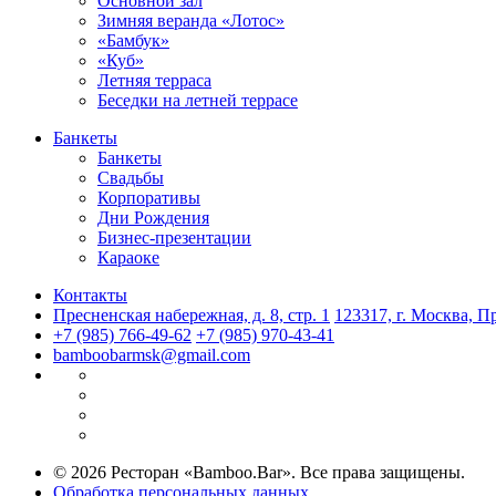
Основной зал
Зимняя веранда «Лотос»
«Бамбук»
«Куб»
Летняя терраса
Беседки на летней террасе
Банкеты
Банкеты
Свадьбы
Корпоративы
Дни Рождения
Бизнес-презентации
Караоке
Контакты
Пресненская набережная, д. 8, стр. 1
123317, г. Москва, Пр
+7 (985) 766-49-62
+7 (985) 970-43-41
bamboobarmsk@gmail.com
© 2026 Ресторан «Bamboo.Bar». Все права защищены.
Обработка персональных данных