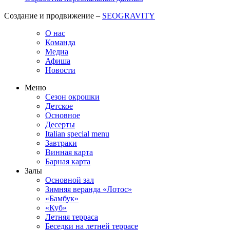
Создание и продвижение –
SEOGRAVITY
О нас
Команда
Медиа
Афиша
Новости
Меню
Сезон окрошки
Детское
Основное
Десерты
Italian special menu
Завтраки
Винная карта
Барная карта
Залы
Основной зал
Зимняя веранда «Лотос»
«Бамбук»
«Куб»
Летняя терраса
Беседки на летней террасе